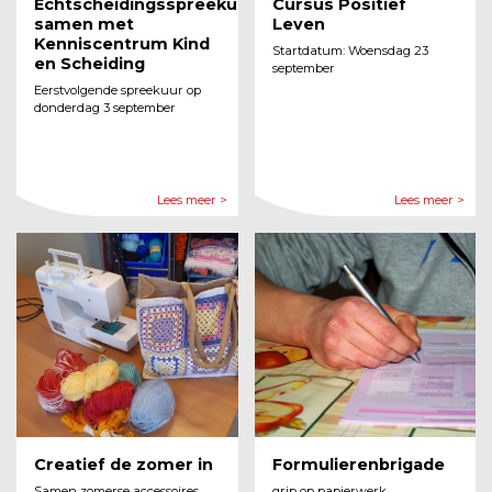
Echtscheidingsspreekuren
Cursus Positief
samen met
Leven
Kenniscentrum Kind
Startdatum: Woensdag 23
en Scheiding
september
Eerstvolgende spreekuur op
donderdag 3 september
Lees meer >
Lees meer >
Creatief de zomer in
Formulierenbrigade
Samen zomerse accessoires
grip op papierwerk