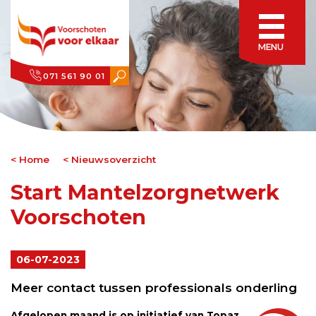
MENU
071 561 90 01
Home
Nieuwsoverzicht
Start Mantelzorgnetwerk
Voorschoten
06-07-2023
Meer contact tussen professionals onderling
Afgelopen maand is op initiatief van Topaz